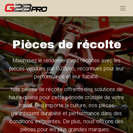
Se rendre au contenu
Pièces de récolte
Maximisez le rendement vos récoltes avec les
pièces vendues par G2Bpro, reconnues pour leur
performance et leur fiabilité.
Nos pièces de récolte offrents des solutions de
haute qualité pour cette période cruciale de votre
travail. Peu importe la culture, nos pièces
garantissent durabilité et performance dans des
conditions exigeantes. De plus, nous offrons des
pièces pour les plus grandes marques: