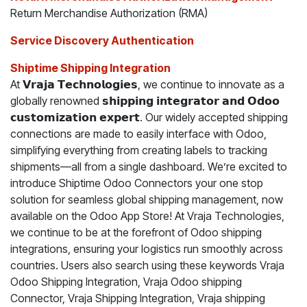
Return Merchandise Authorization (RMA)
Service Discovery Authentication
Shiptime Shipping Integration
At 𝗩𝗿𝗮𝗷𝗮 𝗧𝗲𝗰𝗵𝗻𝗼𝗹𝗼𝗴𝗶𝗲𝘀, we continue to innovate as a
globally renowned 𝘀𝗵𝗶𝗽𝗽𝗶𝗻𝗴 𝗶𝗻𝘁𝗲𝗴𝗿𝗮𝘁𝗼𝗿 𝗮𝗻𝗱 𝗢𝗱𝗼𝗼
𝗰𝘂𝘀𝘁𝗼𝗺𝗶𝘇𝗮𝘁𝗶𝗼𝗻 𝗲𝘅𝗽𝗲𝗿𝘁. Our widely accepted shipping
connections are made to easily interface with Odoo,
simplifying everything from creating labels to tracking
shipments—all from a single dashboard. We’re excited to
introduce Shiptime Odoo Connectors your one stop
solution for seamless global shipping management, now
available on the Odoo App Store! At Vraja Technologies,
we continue to be at the forefront of Odoo shipping
integrations, ensuring your logistics run smoothly across
countries. Users also search using these keywords Vraja
Odoo Shipping Integration, Vraja Odoo shipping
Connector, Vraja Shipping Integration, Vraja shipping